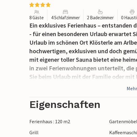
8 Gäste
4 Schlafzimmer
2 Badezimmer
0 Haust
Ein exklusives Ferienhaus – entstanden 
- für einen besonderen Urlaub erwartet S
Urlaub im schönen Ort Klösterle am Arlbe
hochwertigen, exklusiven und doch gemü
mit eigener toller Sauna bietet eine he
in zwei Ferienwohnungen unterteilt, di
Sie beim Urlaub mit der Familie oder mit
wahrnehmen.
Mehr
Die Lage Ihres Ferienhauses in Klösterle 
Eigenschaften
beschilderten Wanderwege zu nützen, die
Höhen zu den urigen Almen führen. Auch 
Ferienhaus : 120 m2
Gartenmöbe
unterschiedlichsten Routen und Kletters
Grill
Kaffeemasch
stellen alle Ansprüche zufrieden. Kinder