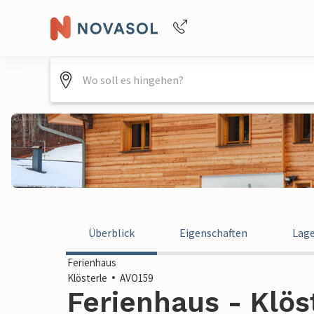
Buchungshilfe per Telefon
+4940688715475
Überblick
Eigenschaften
Lag
Ferienhaus
Klösterle
AVO159
Ferienhaus - Klös