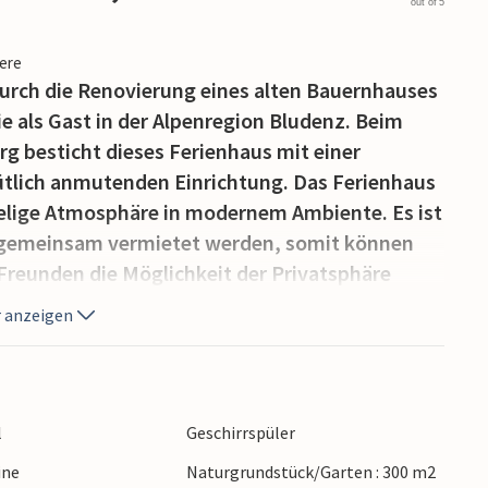
out of 5
iere
durch die Renovierung eines alten Bauernhauses
ie als Gast in der Alpenregion Bludenz. Beim
rg besticht dieses Ferienhaus mit einer
tlich anmutenden Einrichtung. Das Ferienhaus
imelige Atmosphäre in modernem Ambiente. Es ist
e gemeinsam vermietet werden, somit können
 Freunden die Möglichkeit der Privatsphäre
 anzeigen
ist ideal, um im Sommer die vielzähligen, gut
 Sie durch duftende Almwiesen und luftige
Mountainbiker finden hier die
l
Geschirrspüler
teige in verschiedensten Schwierigkeitsgraden
ine
Naturgrundstück/Garten : 300 m2
 sind im Bärenland bei den Bergbahnen