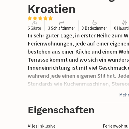
Kroatien
6 Gäste
3 Schlafzimmer
3 Badezimmer
0 Haust
In sehr guter Lage, in erster Reihe zum 
Ferienwohnungen, jede auf einer eigenen
bestehen aus einer Küche und einem Wo
Terrasse kommt und wo sich ein wundersc
Inneneinrichtung ist mit viel Geschmack
während jede einen eigenen Stil hat. Jed
Standards wie Küchenmaschinen, Stereoa
befindet sich die außergewöhnlich schön
Mehr
einige Meter vom Wasser entfernt ist und
Lieblingswein, gesellige Stunden, faule
Eigenschaften
Lesen eines vielversprechenden Buches 
planschen und ungestört spielen. Auf der 
Alles inklusive
Ferienwohnun