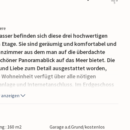
out of
5
iere
Wasser befinden sich diese drei hochwertigen
 Etage. Sie sind geräumig und komfortabel und
hnzimmer aus dem man auf die überdachte
höner Panoramablick auf das Meer bietet. Die
 und Liebe zum Detail ausgestattet worden,
e Wohneinheit verfügt über alle nötigen
nlage und Internetanschluss. Im Erdgeschoss
e steinerne Terrasse mit Swimmingpool die nur
 anzeigen
 ein idealer Ort für den Genuss von Ihrem
nzen in den gemütlichen Gartenmöbeln oder fürs
ist, während die Kinder im Swimmingpool
Terrasse sind ebenfalls zwei Toiletten mit
g : 160 m2
Garage a.d.Grund/kostenlos