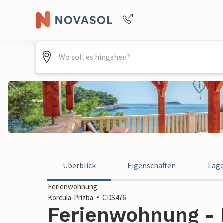
Buchungshilfe per Telefon
+4940688715475
Überblick
Eigenschaften
Lag
Ferienwohnung
Korcula-Prizba
CDS476
Ferienwohnung - K