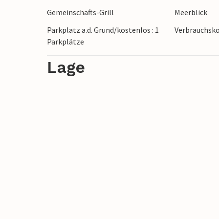
können.Besuchen Sie auch die Stadt Krk 
Gemeinschafts-Grill
Meerblick
Parkplatz a.d. Grund/kostenlos : 1
Verbrauchsko
Im selben Haus befindet sich die Wohnu
Parkplätze
Lage