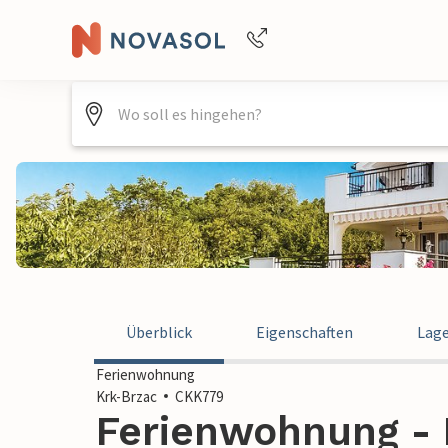
Buchungshilfe per Telefon
+4940688715475
Überblick
Eigenschaften
Lag
Ferienwohnung
Krk-Brzac
CKK779
Ferienwohnung - 