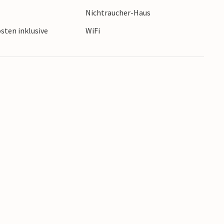
in 12 km Entfernung.
Nichtraucher-Haus
sten inklusive
WiFi
ng CKK448.