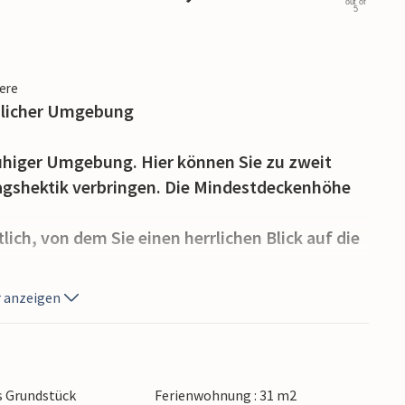
out of
5
iere
ndlicher Umgebung
uhiger Umgebung. Hier können Sie zu zweit
tagshektik verbringen. Die Mindestdeckenhöhe
ich, von dem Sie einen herrlichen Blick auf die
 anzeigen
et sich ein wunderschön angelegter Garten,
.
, wo Sie sonnige Tage genießen
s Grundstück
Ferienwohnung : 31 m2