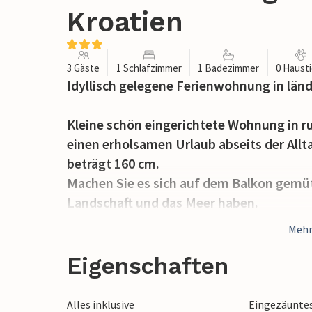
Kroatien
3 Gäste
1 Schlafzimmer
1 Badezimmer
0 Haust
Idyllisch gelegene Ferienwohnung in lä
Kleine schön eingerichtete Wohnung in r
einen erholsamen Urlaub abseits der All
beträgt 160 cm.
Machen Sie es sich auf dem Balkon gemütl
Landschaft und das Meer haben.
Mehr
Auf dem eingezäunten Grundstück befind
der von den Gästen genutzt werden kann
Eigenschaften
Sie haben es nicht weit zum Kieselstrand
Alles inklusive
Eingezäunte