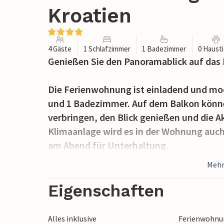
Kroatien
4 Gäste
1 Schlafzimmer
1 Badezimmer
0 Haust
Genießen Sie den Panoramablick auf das
Die Ferienwohnung ist einladend und mod
und 1 Badezimmer. Auf dem Balkon könn
verbringen, den Blick genießen und die A
Klimaanlage wird es in der Wohnung auch
am Abend für Unterhaltung.
Mehr
In der Umgebung finden Sie schöne Kiess
und im Wasser verbringen können. Lernen
Eigenschaften
in den Beach Bars, Märkten und Restauran
den Märkten ein und bereiten Sie das Ab
Alles inklusive
Ferienwohnun