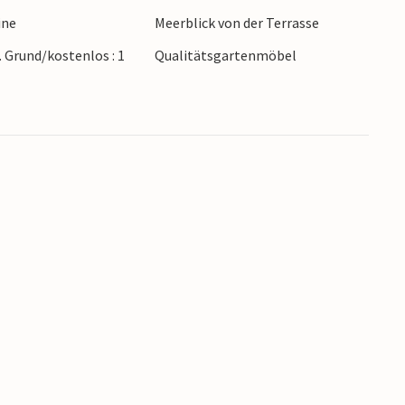
rtliche Urlauber bieten die markierten
ine
Meerblick von der Terrasse
hkeiten.
. Grund/kostenlos : 1
Qualitätsgartenmöbel
ude.