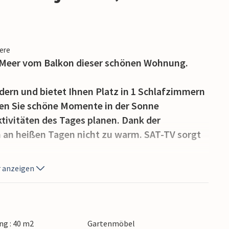
iere
 Meer vom Balkon dieser schönen Wohnung.
ern und bietet Ihnen Platz in 1 Schlafzimmern
en Sie schöne Momente in der Sonne
ktivitäten des Tages planen. Dank der
 an heißen Tagen nicht zu warm. SAT-TV sorgt
 anzeigen
trände, wo Sie entspannte Tage in der Sonne
 Sie die Kultur und die Gastronomie der Region
ts kennen. Kaufen Sie leckere Spezialitäten auf
endessen auf dem Gemeinschaftsgrill an der
g : 40 m2
Gartenmöbel