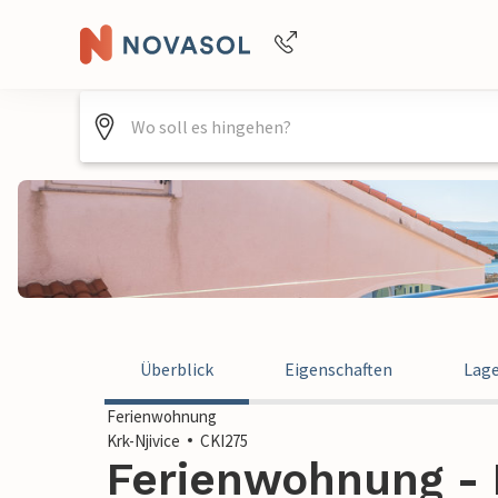
Buchungshilfe per Telefon
+4940688715475
Überblick
Eigenschaften
Lag
Ferienwohnung
Krk-Njivice
CKI275
Ferienwohnung - K