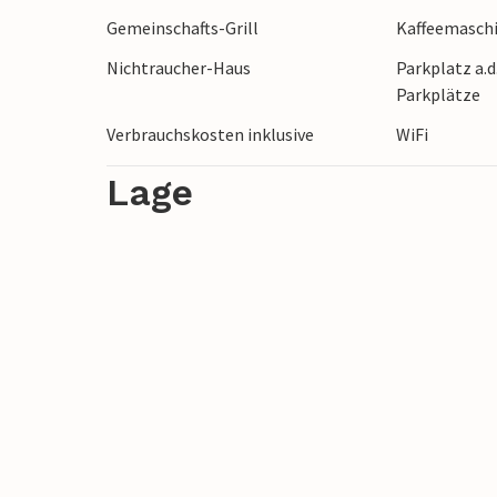
Wohnung bei einem Grillabend zu. Für spo
Gemeinschafts-Grill
Kaffeemasch
Wanderwege oder Ausritte schöne Möglic
Nichtraucher-Haus
Parkplatz a.d
Parkplätze
Der Eigentümer wohnt ebenfalls im Gebä
Verbrauchskosten inklusive
WiFi
Lage