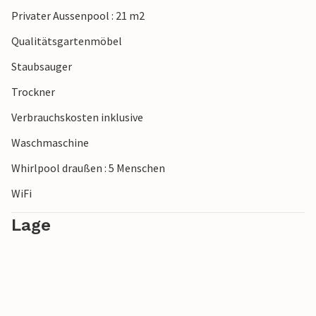
große Amphitheater.
Privater Aussenpool : 21 m2
Qualitätsgartenmöbel
Staubsauger
Trockner
Verbrauchskosten inklusive
Waschmaschine
Whirlpool draußen : 5 Menschen
WiFi
Lage