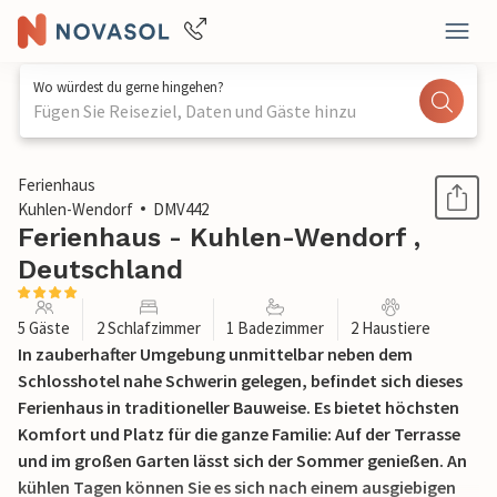
Wo würdest du gerne hingehen?
Fügen Sie Reiseziel, Daten und Gäste hinzu
1 / 19
Ferienhaus
Kuhlen-Wendorf
DMV442
Ferienhaus - Kuhlen-Wendorf ,
Deutschland
5 Gäste
2 Schlafzimmer
1 Badezimmer
2 Haustiere
In zauberhafter Umgebung unmittelbar neben dem
Schlosshotel nahe Schwerin gelegen, befindet sich dieses
Ferienhaus in traditioneller Bauweise. Es bietet höchsten
Komfort und Platz für die ganze Familie: Auf der Terrasse
und im großen Garten lässt sich der Sommer genießen. An
kühlen Tagen können Sie es sich nach einem ausgiebigen