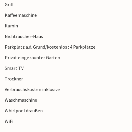
Grill
Famenne, Durbuy und das wunderschöne Arboretum von
Robert Lenoir.
Kaffeemaschine
Kamin
Hinweis: In dieser Villa wird Wert auf Ruhe und Respekt vor
der Natur gelegt. Willkommen sind Gäste, die dies schätzen
Nichtraucher-Haus
und respektieren.
Parkplatz a.d. Grund/kostenlos : 4 Parkplätze
Privat eingezäunter Garten
Smart TV
Trockner
Verbrauchskosten inklusive
Waschmaschine
Whirlpool draußen
WiFi