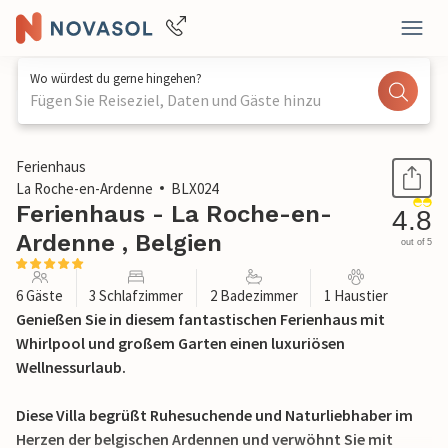
Wo würdest du gerne hingehen?
Fügen Sie Reiseziel, Daten und Gäste hinzu
1 / 22
Ferienhaus
La Roche-en-Ardenne
BLX024
Ferienhaus - La Roche-en-
4.8
Ardenne , Belgien
out of 5
6 Gäste
3 Schlafzimmer
2 Badezimmer
1 Haustier
Genießen Sie in diesem fantastischen Ferienhaus mit
Whirlpool und großem Garten einen luxuriösen
Wellnessurlaub.
Diese Villa begrüßt Ruhesuchende und Naturliebhaber im
Herzen der belgischen Ardennen und verwöhnt Sie mit