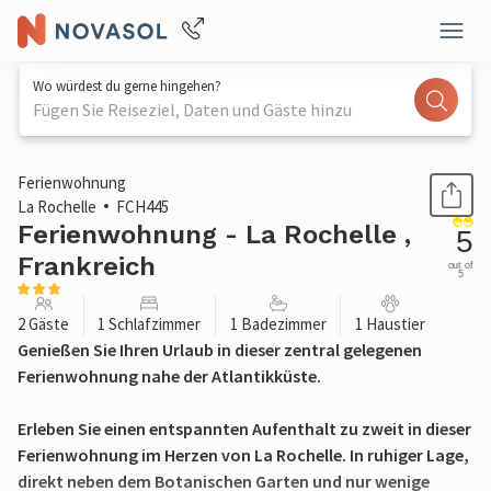
Wo würdest du gerne hingehen?
Fügen Sie Reiseziel, Daten und Gäste hinzu
1 / 18
Ferienwohnung
La Rochelle
FCH445
Ferienwohnung - La Rochelle ,
5
Frankreich
out of
5
2 Gäste
1 Schlafzimmer
1 Badezimmer
1 Haustier
Genießen Sie Ihren Urlaub in dieser zentral gelegenen
Ferienwohnung nahe der Atlantikküste.
Erleben Sie einen entspannten Aufenthalt zu zweit in dieser
Ferienwohnung im Herzen von La Rochelle. In ruhiger Lage,
direkt neben dem Botanischen Garten und nur wenige