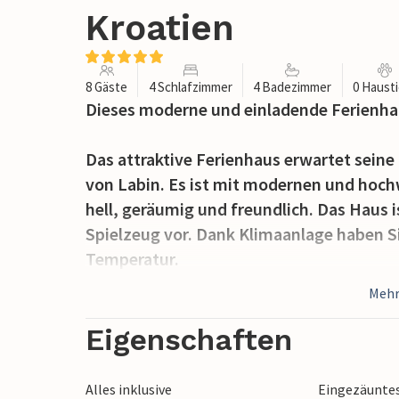
Kroatien
8 Gäste
4 Schlafzimmer
4 Badezimmer
0 Haust
Dieses moderne und einladende Ferienhaus
Das attraktive Ferienhaus erwartet seine
von Labin. Es ist mit modernen und hoch
hell, geräumig und freundlich. Das Haus i
Spielzeug vor. Dank Klimaanlage haben Sie
Temperatur.
Mehr
Der beheizte Außenpool ist ein Highlight
voll ausgestattete Außenküche zu Ihrer 
Eigenschaften
bewässert.
Alles inklusive
Eingezäunte