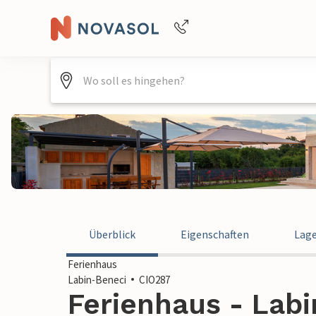
Buchungshilfe per Telefon
+4940688715475
Überblick
Eigenschaften
Lag
Ferienhaus
Labin-Beneci
CIO287
Ferienhaus - Labi