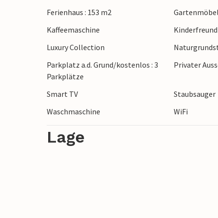
Die Umgebung bietet zahlreiche Möglichk
Ferienhaus : 153 m2
Gartenmöbe
mittelalterliche Stadt Labin, Rabac mit
Kaffeemaschine
Kinderfreund
wunderschönen Strandpromenade, von do
Bootsfahrt unternehmen. Die umliegende
Luxury Collection
Naturgrundst
erkunden.
Parkplatz a.d. Grund/kostenlos : 3
Privater Aus
Parkplätze
Das Ferienhaus mit Pool ist der ideale Or
Smart TV
Staubsauger
Aktivitäten.
Waschmaschine
WiFi
Lage