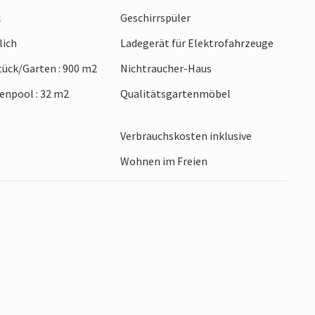
eiten für Ausflüge: Besuchen Sie die
l
Geschirrspüler
 wunderschönen Kiesstränden und einer
lich
Ladegerät für Elektrofahrzeuge
rt können Sie im Sommer eine geführte
n Dörfer können Sie mit dem Fahrrad
ück/Garten : 900 m2
Nichtraucher-Haus
senpool : 32 m2
Qualitätsgartenmöbel
t für einen Familienurlaub mit zahlreichen
Verbrauchskosten inklusive
Wohnen im Freien