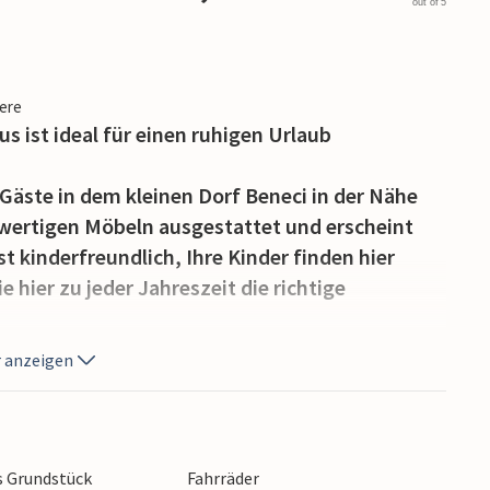
out of 5
iere
 ist ideal für einen ruhigen Urlaub
 Gäste in dem kleinen Dorf Beneci in der Nähe
wertigen Möbeln ausgestattet und erscheint
st kinderfreundlich, Ihre Kinder finden hier
 hier zu jeder Jahreszeit die richtige
 anzeigen
 dieses Ferienhauses, außerdem haben Sie eine
Verfügung. Der Rasen im Garten wird regelmäßig
s Grundstück
Fahrräder