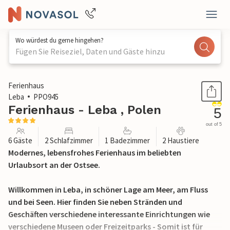
Wo würdest du gerne hingehen?
Fügen Sie Reiseziel, Daten und Gäste hinzu
1 / 24
Ferienhaus
Leba
PPO945
Ferienhaus - Leba , Polen
5
out of 5
6 Gäste
2 Schlafzimmer
1 Badezimmer
2 Haustiere
Modernes, lebensfrohes Ferienhaus im beliebten
Urlaubsort an der Ostsee.
Willkommen in Leba, in schöner Lage am Meer, am Fluss
und bei Seen. Hier finden Sie neben Stränden und
Geschäften verschiedene interessante Einrichtungen wie
verschiedene Museen oder Freizeitparks - Somit ist für