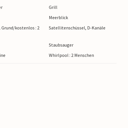
eiben, Spazieren oder Radfahren wollen. Hier
er
Grill
gehrt. Gehen Sie an den Seen, die in der Nähe
Meerblick
underschönen Naturpark Thy mit steilen Dünen
. Grund/kostenlos : 2
Satellitenschüssel, D-Kanäle
 im Norden Dänemarks!
Staubsauger
ine
Whirlpool : 2 Menschen