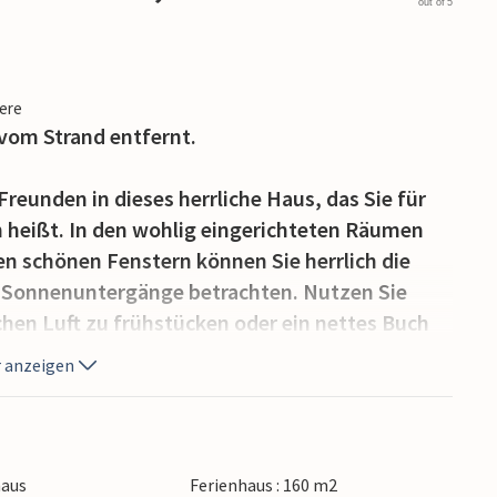
out of 5
iere
vom Strand entfernt.
reunden in dieses herrliche Haus, das Sie für
heißt. In den wohlig eingerichteten Räumen
en schönen Fenstern können Sie herrlich die
 Sonnenuntergänge betrachten. Nutzen Sie
chen Luft zu frühstücken oder ein nettes Buch
or dem Kamin gemütlich machen oder in der
 anzeigen
ort, der mit einer wunderschönen Lage
den am Strand und im Wasser. Egal, ob Sie
haus
Ferienhaus : 160 m2