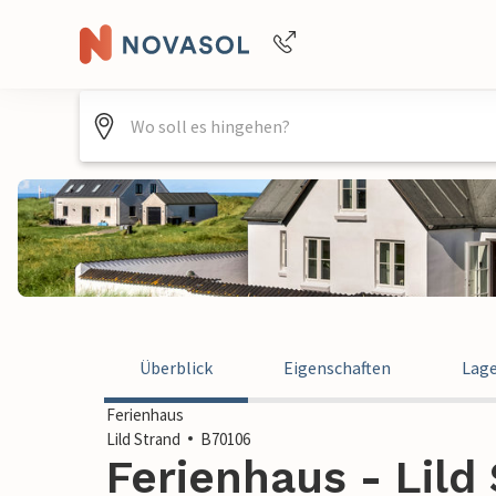
Buchungshilfe per Telefon
+4940688715475
Überblick
Eigenschaften
Lag
Ferienhaus
Lild Strand
B70106
Ferienhaus - Lild 