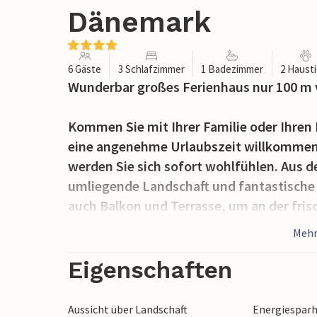
Dänemark
6 Gäste
3 Schlafzimmer
1 Badezimmer
2 Haust
Wunderbar großes Ferienhaus nur 100 m 
Kommen Sie mit Ihrer Familie oder Ihren F
eine angenehme Urlaubszeit willkommen 
werden Sie sich sofort wohlfühlen. Aus d
umliegende Landschaft und fantastische
auch Balkon und Terrasse, um an der fris
zu lesen. Am Abend können Sie es sich v
Mehr
Sauna entspannen.
Eigenschaften
Lild Strand ist ein kleiner Küstenfischer
überzeugt. Verbringen Sie unzählige Stun
Aussicht über Landschaft
Energiespar