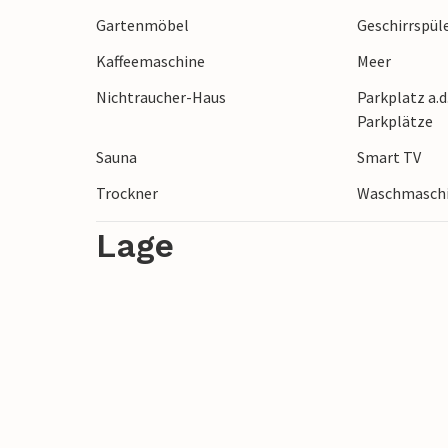
Drachensteigen lassen, Wassersport betr
Gartenmöbel
Geschirrspül
finden Sie alles, was das Urlauberherz be
Kaffeemaschine
Meer
liegen, angeln oder besuchen Sie den w
und wild umherlaufenden Tieren.
Nichtraucher-Haus
Parkplatz a.d
Parkplätze
Freuen Sie sich auf eine erholsame Zeit
Sauna
Smart TV
Trockner
Waschmasch
Lage