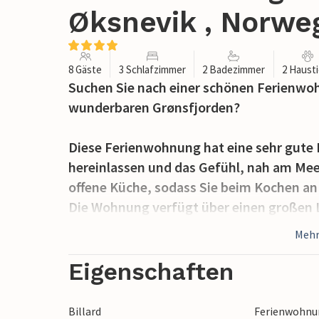
Øksnevik , Norwe
8 Gäste
3 Schlafzimmer
2 Badezimmer
2 Haust
Suchen Sie nach einer schönen Ferienwo
wunderbaren Grønsfjorden?
Diese Ferienwohnung hat eine sehr gute L
hereinlassen und das Gefühl, nah am Mee
offene Küche, sodass Sie beim Kochen a
Die Wohnung verfügt über einen großen 
Erdgeschoss, wo Sie gefangene Fische u
Mehr
können. Vor dem Lagerraum befindet sich 
(eine Hälfte des Lagerraumes wird vom H
Eigenschaften
Vom Wohnzimmer aus kommen Sie auf den
Billard
Ferienwohnun