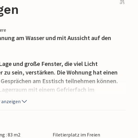
out
of 5
gen
iere
hnung am Wasser und mit Aussicht auf den
age und große Fenster, die viel Licht
r zu sein, verstärken. Die Wohnung hat einen
n Gesprächen am Esstisch teilnehmen können.
Lagerraum mit einem Gefrierfach im
nd Ihre Angelausrüstung gut aufbewahren
 anzeigen
der Parkplatz und neben ihm der Filetierplatz
ausbesitzer verwendet).
 Balkon, wo Sie den Morgenkaffee und die
g : 83 m2
Filetierplatz im Freien