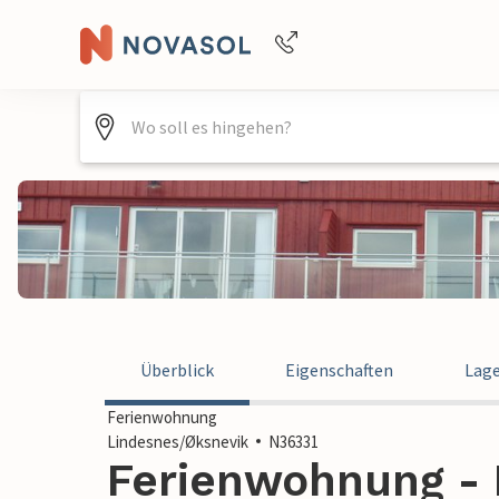
Buchungshilfe per Telefon
+4940688715475
Überblick
Eigenschaften
Lag
Ferienwohnung
Lindesnes/Øksnevik
N36331
Ferienwohnung - 