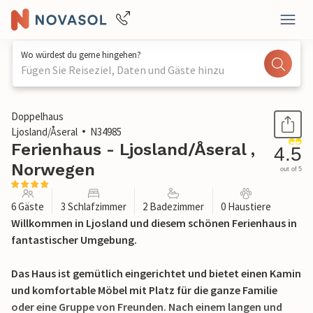
Wo würdest du gerne hingehen?
Fügen Sie Reiseziel, Daten und Gäste hinzu
1 / 19
Doppelhaus
Ljosland/Åseral
N34985
Ferienhaus - Ljosland/Åseral ,
4.5
Norwegen
out of 5
6 Gäste
3 Schlafzimmer
2 Badezimmer
0 Haustiere
Willkommen in Ljosland und diesem schönen Ferienhaus in
fantastischer Umgebung.
Das Haus ist gemütlich eingerichtet und bietet einen Kamin
und komfortable Möbel mit Platz für die ganze Familie
oder eine Gruppe von Freunden. Nach einem langen und