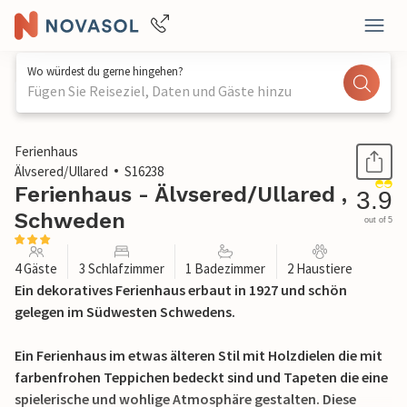
Wo würdest du gerne hingehen?
Fügen Sie Reiseziel, Daten und Gäste hinzu
1 / 20
Ferienhaus
Älvsered/Ullared
S16238
Ferienhaus - Älvsered/Ullared ,
3.9
Schweden
out of 5
4 Gäste
3 Schlafzimmer
1 Badezimmer
2 Haustiere
Ein dekoratives Ferienhaus erbaut in 1927 und schön
gelegen im Südwesten Schwedens.
Ein Ferienhaus im etwas älteren Stil mit Holzdielen die mit
farbenfrohen Teppichen bedeckt sind und Tapeten die eine
spielerische und wohlige Atmosphäre gestalten. Diese