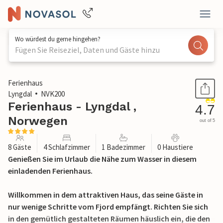
Wo würdest du gerne hingehen?
Fügen Sie Reiseziel, Daten und Gäste hinzu
1 / 19
Ferienhaus
Lyngdal
NVK200
Ferienhaus - Lyngdal ,
4.7
Norwegen
out of 5
8 Gäste
4 Schlafzimmer
1 Badezimmer
0 Haustiere
Genießen Sie im Urlaub die Nähe zum Wasser in diesem
einladenden Ferienhaus.
Willkommen in dem attraktiven Haus, das seine Gäste in
nur wenige Schritte vom Fjord empfängt. Richten Sie sich
in den gemütlich gestalteten Räumen häuslich ein, die den