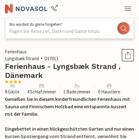
Wo würdest du gerne hingehen?
Fügen Sie Reiseziel, Daten und Gäste hinzu
1 / 32
Ferienhaus
Lyngsbæk Strand
D17013
Ferienhaus - Lyngsbæk Strand ,
Dänemark
8 Gäste
4 Schlafzimmer
1 Badezimmer
0 Haustiere
Genießen Sie in diesem kinderfreundlichen Ferienhaus mit
Sauna und Finnischem Holzbad eine entspannte Auszeit
mit der Familie.
Eingebettet in einen blickgeschützten Garten und nur einen
kurzen Spaziergang vom Strand entfernt, verwöhnt Sie