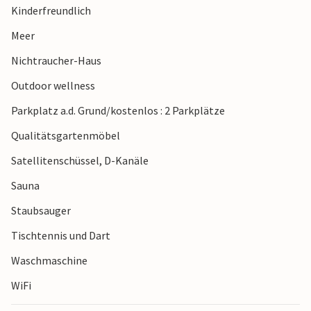
Kinderfreundlich
Fregattenschiff Jylland zum Entdecken ein. Besuchen Sie
auch das Kulturzentrum Maltfabrikken. Für Familien lohnt
Meer
sich ein Ausflug in den Freizeitpark Djurs Sommerland, und
Nichtraucher-Haus
viele weitere Attraktionen wie den Ree Park, den
Skandinavisches Tierpark, die Fährverbindung Ebeltoft-
Outdoor wellness
Odden sowie das Zentrum von Aarhus erreichen Sie in
Parkplatz a.d. Grund/kostenlos : 2 Parkplätze
kurzer Zeit. Eine Bushaltestelle befindet sich in Gehweite.
Qualitätsgartenmöbel
Satellitenschüssel, D-Kanäle
Sauna
Staubsauger
Tischtennis und Dart
Waschmaschine
WiFi