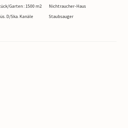
ück/Garten : 1500 m2
Nichtraucher-Haus
se zu beobachten. Am Abend können Sie dann in
Dies ist ein ruhig gelegenes Ferienhaus in
üs. D/Ska. Kanäle
Staubsauger