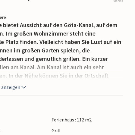
out of 5
iere
 bietet Aussicht auf den Göta-Kanal, auf dem
en. Im großen Wohnzimmer steht eine
Platz finden. Vielleicht haben Sie Lust auf ein
nnen im großen Garten spielen, die
rlassen und gemütlich grillen. Ein kurzer
len am Kanal. Am Kanal ist auch ein sehr
n. In der Nähe können Sie in der Ortschaft
und die Schiffe bei der Einfahrt von Kanal in
 anzeigen
n Sie an mehreren Stränden baden und Sie
en Vänernlachs zu fangen. Die einladenden
fernt, auch die Cafés und ein Festival. Nicht
. Viele Golfplätze. Am Göta Kanal entlang
Ferienhaus : 112 m2
nal mit den täglich verkehrenden
l
Grill
Ausflugsziel ist auch der Gästehafen von