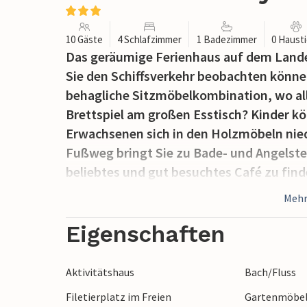
10 Gäste
4 Schlafzimmer
1 Badezimmer
0 Haust
Das geräumige Ferienhaus auf dem Lande
Sie den Schiffsverkehr beobachten könn
behagliche Sitzmöbelkombination, wo alle 
Brettspiel am großen Esstisch? Kinder kö
Erwachsenen sich in den Holzmöbeln niede
Fußweg bringt Sie zu Bade- und Angelstel
beliebtes und gut besuchtes Café zu finde
Sjötorp das Seefahrtmuseum besichtigen, 
Mehr
den Vänern beobachten. In Sjötorp könne
haben auch die Gelegenheit, den berühmt
Eigenschaften
Geschäfte von Töreboda sind ca. 10 km ent
weit von Norrkvarn und Skara Sommarland
Aktivitätshaus
Bach/Fluss
können Sie auch Rad fahren, oder den Ka
Filetierplatz im Freien
Gartenmöbe
Passagierbooten bereisen. Ein beliebtes 