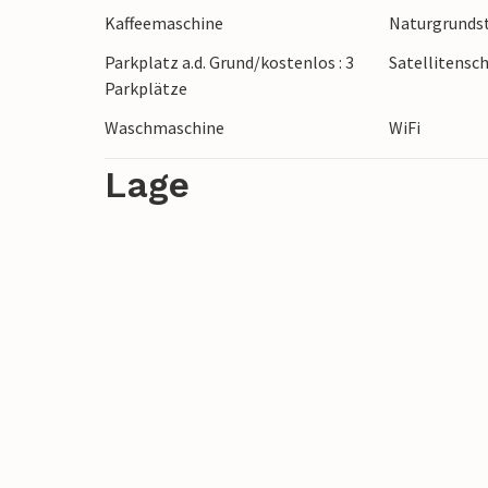
Kaffeemaschine
Naturgrundst
Norrkvarn und den Verkehr in der Schleu
Norrkvarn angenehm spazieren und essen. 
Parkplatz a.d. Grund/kostenlos : 3
Satellitensch
Reichweite einer schönen Natur.
Parkplätze
Waschmaschine
WiFi
Lage