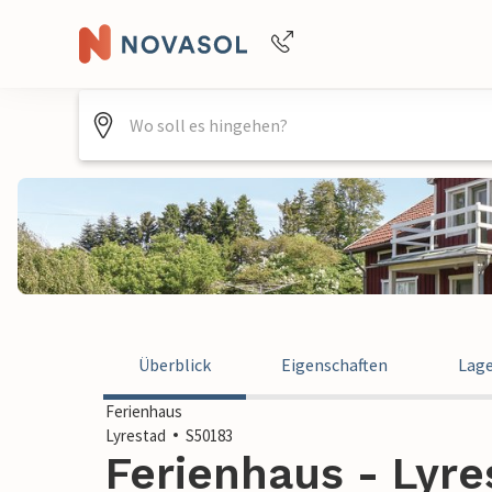
Buchungshilfe per Telefon
+4940688715475
Überblick
Eigenschaften
Lag
Ferienhaus
Lyrestad
S50183
Ferienhaus - Lyr