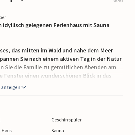
out of 5
tier
em idyllisch gelegenen Ferienhaus mit Sauna
ses, das mitten im Wald und nahe dem Meer
tspannen Sie nach einem aktiven Tag in der Natur
n Sie die Familie zu gemütlichen Abenden am
e Fenster einen wunderschönen Blick in das
t, hier zu entschleunigen.
 anzeigen
großzügigen Terrasse nach Tageszeit und
en und lauschen Sie dem Rauschen der Bäume -
ng im Meer steht auch nichts im Wege, zum
l
Geschirrspüler
te.
r-Haus
Sauna