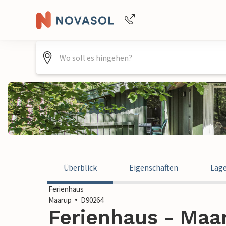
Buchungshilfe per Telefon
+4940688715475
Überblick
Eigenschaften
Lag
Ferienhaus
Maarup
D90264
Ferienhaus - Maa