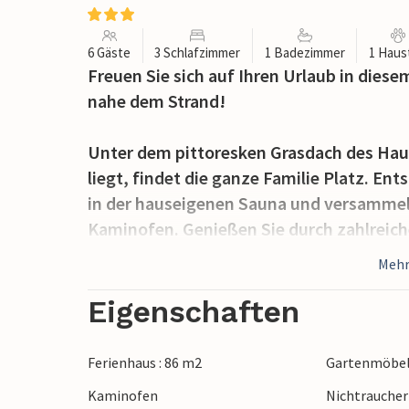
6 Gäste
3 Schlafzimmer
1 Badezimmer
1 Haus
Freuen Sie sich auf Ihren Urlaub in dies
nahe dem Strand!
Unter dem pittoresken Grasdach des Hau
liegt, findet die ganze Familie Platz. En
in der hauseigenen Sauna und versammel
Kaminofen. Genießen Sie durch zahlreich
Grün des Waldes, der es Ihnen leicht mach
Mehr
Wählen Sie den perfekten Platz auf der 
Eigenschaften
Sonnenstand aus, schließen Sie die Aug
Entspannung pur! Einer kurzen Erfrischu
Ferienhaus : 86 m2
Gartenmöbe
Strand sind es von hier nur ein paar Schrit
Kaminofen
Nichtrauche