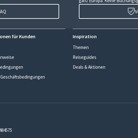
ganz Europa. Keine Buchungs
FAQ
V
onen für Kunden
Inspiration
Themen
inweise
Reiseguides
edingungen
Deals & Aktionen
 Geschäftsbedingungen
7484575