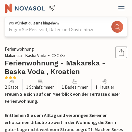
Wo würdest du gerne hingehen?
Fügen Sie Reiseziel, Daten und Gäste hinzu
1 / 22
Ferienwohnung
Makarska - Baska Voda
CSC785
Ferienwohnung - Makarska -
Baska Voda , Kroatien
2 Gäste
1 Schlafzimmer
1 Badezimmer
1 Haustier
Freuen Sie sich auf den Meerblick von der Terrasse dieser
Ferienwohnung.
Entfliehen Sie dem Alltag und verbringen Sie einen
erholsamen Urlaub zu zweit in der Wohnung, die Sie in
guter Lage nicht weit vom Strand begrüßt. Machen Sie es