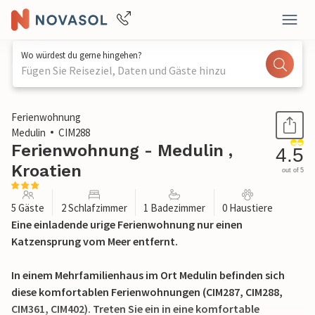
Wo würdest du gerne hingehen?
Fügen Sie Reiseziel, Daten und Gäste hinzu
1 / 27
Ferienwohnung
Medulin
CIM288
Ferienwohnung - Medulin ,
4.5
Kroatien
out of 5
5 Gäste
2 Schlafzimmer
1 Badezimmer
0 Haustiere
Eine einladende urige Ferienwohnung nur einen
Katzensprung vom Meer entfernt.
In einem Mehrfamilienhaus im Ort Medulin befinden sich
diese komfortablen Ferienwohnungen (CIM287, CIM288,
CIM361, CIM402). Treten Sie ein in eine komfortable