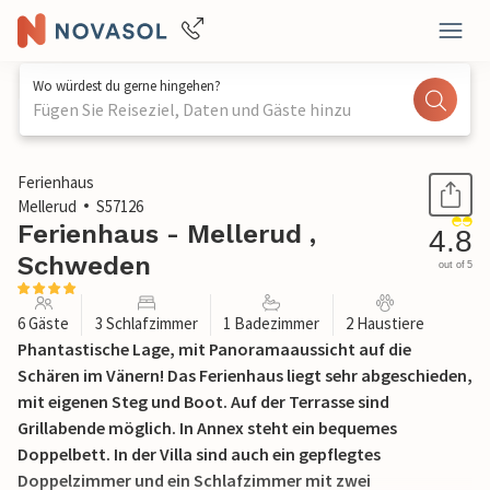
Wo würdest du gerne hingehen?
Fügen Sie Reiseziel, Daten und Gäste hinzu
1 / 19
Ferienhaus
Mellerud
S57126
Ferienhaus - Mellerud ,
4.8
Schweden
out of 5
6 Gäste
3 Schlafzimmer
1 Badezimmer
2 Haustiere
Phantastische Lage, mit Panoramaaussicht auf die
Schären im Vänern! Das Ferienhaus liegt sehr abgeschieden,
mit eigenen Steg und Boot. Auf der Terrasse sind
Grillabende möglich. In Annex steht ein bequemes
Doppelbett. In der Villa sind auch ein gepflegtes
Doppelzimmer und ein Schlafzimmer mit zwei