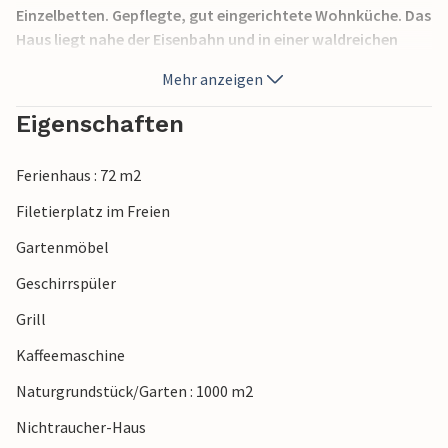
Einzelbetten. Gepflegte, gut eingerichtete Wohnküche. Das
Haus liegt nahe der Eisenbahn und in einer waldreichen
Umgebung mit Pilzen und Elchen. Nicht weit liegt Mellerup
Mehr anzeigen
(15 km) mit Einkaufszentrum, Golfplatz, Sunnanå Hamn
sowie das Familienbad Vita Sandars am Vänern. Natürlich
Eigenschaften
finden Angler hier auch hervorragende Bedingungen und
einen Fischreichtum.
Ferienhaus : 72 m2
Filetierplatz im Freien
Gartenmöbel
Geschirrspüler
Grill
Kaffeemaschine
Naturgrundstück/Garten : 1000 m2
Nichtraucher-Haus