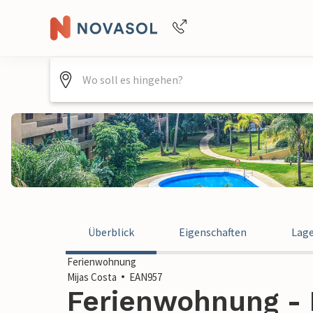
Buchungshilfe per Telefon
+4940688715475
Überblick
Eigenschaften
Lag
Ferienwohnung
Mijas Costa
EAN957
Ferienwohnung - M