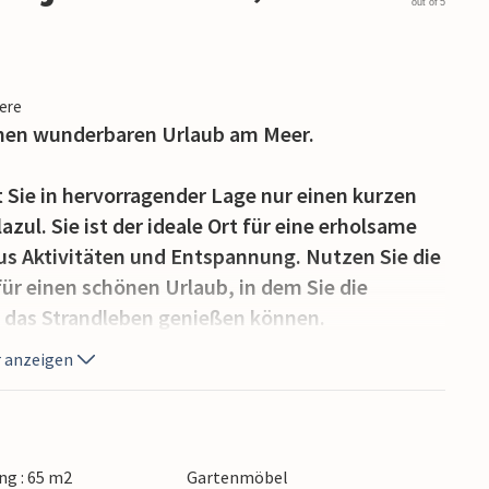
out of 5
iere
inen wunderbaren Urlaub am Meer.
Sie in hervorragender Lage nur einen kurzen
zul. Sie ist der ideale Ort für eine erholsame
us Aktivitäten und Entspannung. Nutzen Sie die
ür einen schönen Urlaub, in dem Sie die
 das Strandleben genießen können.
ages die ganze Familie zu einem leckeren
 anzeigen
e großzügige, nach Süden und Westen gewandte
ick auf die Anlage und auch das Meer genießen.
g : 65 m2
Gartenmöbel