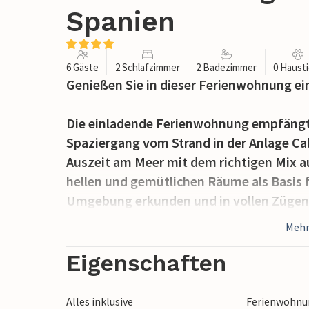
Spanien
6 Gäste
2 Schlafzimmer
2 Badezimmer
0 Haust
Genießen Sie in dieser Ferienwohnung e
Die einladende Ferienwohnung empfängt 
Spaziergang vom Strand in der Anlage Cala
Auszeit am Meer mit dem richtigen Mix a
hellen und gemütlichen Räume als Basis f
Umgebung erkunden und in vollen Zügen
Versammeln Sie am Ende eines schönen T
Mehr
Abendessen um den Esstisch.
Eigenschaften
Oder Sie verlegen die Mahlzeiten auf di
Terrasse, von der Sie einen herrlichen Bl
Alles inklusive
Ferienwohnun