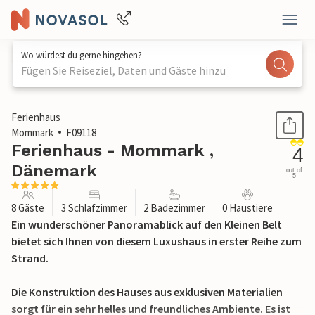
Wo würdest du gerne hingehen?
Fügen Sie Reiseziel, Daten und Gäste hinzu
1 / 30
Ferienhaus
Mommark
F09118
Ferienhaus - Mommark ,
4
Dänemark
out of
5
8 Gäste
3 Schlafzimmer
2 Badezimmer
0 Haustiere
Ein wunderschöner Panoramablick auf den Kleinen Belt
bietet sich Ihnen von diesem Luxushaus in erster Reihe zum
Strand.
Die Konstruktion des Hauses aus exklusiven Materialien
sorgt für ein sehr helles und freundliches Ambiente. Es ist