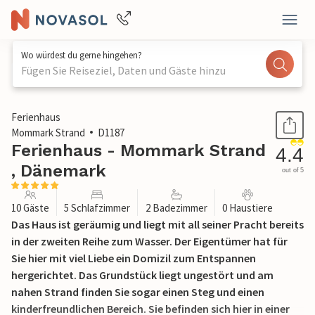
Wo würdest du gerne hingehen?
Fügen Sie Reiseziel, Daten und Gäste hinzu
1 / 29
Ferienhaus
Mommark Strand
D1187
Ferienhaus - Mommark Strand
4.4
, Dänemark
out of 5
10 Gäste
5 Schlafzimmer
2 Badezimmer
0 Haustiere
Das Haus ist geräumig und liegt mit all seiner Pracht bereits
in der zweiten Reihe zum Wasser. Der Eigentümer hat für
Sie hier mit viel Liebe ein Domizil zum Entspannen
hergerichtet. Das Grundstück liegt ungestört und am
nahen Strand finden Sie sogar einen Steg und einen
kinderfreundlichen Bereich. Sie befinden sich hier in einer