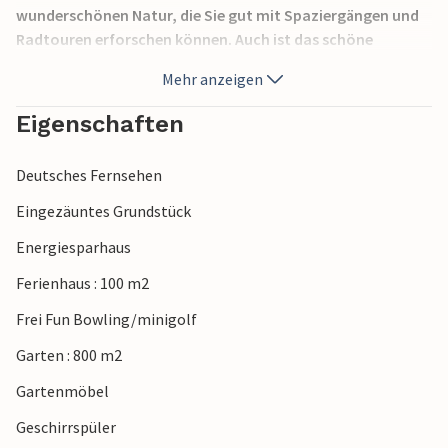
wunderschönen Natur, die Sie gut mit Spaziergängen und
Radtouren erforschen können. Auch ist das schöne
Sønderborg nicht weit entfernt. Der Hafen ist besonders
Mehr anzeigen
eindrucksvoll und die Fußgängerzone ist gut zum Bummeln
geeignet. Für Abwechslung sorgen auch Dybbøl Mølle, das
Eigenschaften
Schloss von Sønderborg und der Erlebnispark Danfoss
Universe.
Deutsches Fernsehen
Eingezäuntes Grundstück
Energiesparhaus
Ferienhaus : 100 m2
Frei Fun Bowling/minigolf
Garten : 800 m2
Gartenmöbel
Geschirrspüler