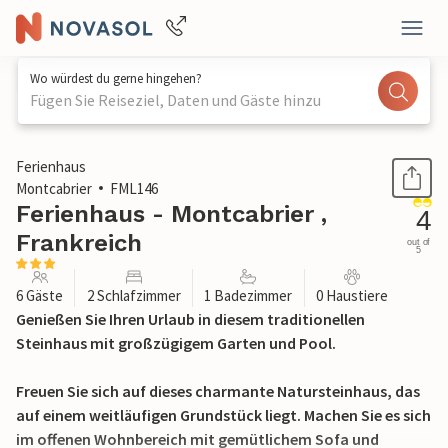
Wo würdest du gerne hingehen?
Fügen Sie Reiseziel, Daten und Gäste hinzu
1 / 17
Ferienhaus
Montcabrier
FML146
Ferienhaus - Montcabrier ,
4
Frankreich
out of
5
6 Gäste
2 Schlafzimmer
1 Badezimmer
0 Haustiere
Genießen Sie Ihren Urlaub in diesem traditionellen
Steinhaus mit großzügigem Garten und Pool.
Freuen Sie sich auf dieses charmante Natursteinhaus, das
auf einem weitläufigen Grundstück liegt. Machen Sie es sich
im offenen Wohnbereich mit gemütlichem Sofa und