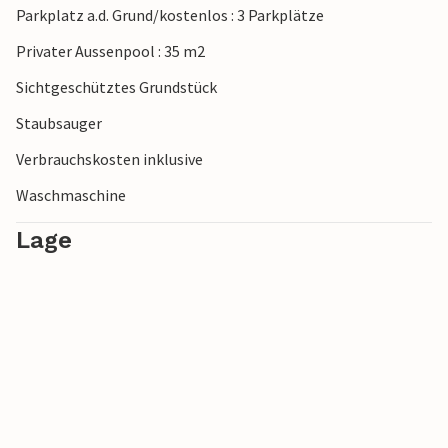
Parkplatz a.d. Grund/kostenlos : 3 Parkplätze
Wochenmärkte, Weingüter oder historische
Sehenswürdigkeiten. Die Region bietet reichlich
Privater Aussenpool : 35 m2
Abwechslung für Natur- und Kulturliebhaber.
Sichtgeschütztes Grundstück
Staubsauger
Verbrauchskosten inklusive
Waschmaschine
Lage