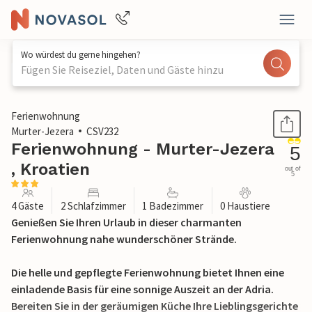
Wo würdest du gerne hingehen?
Fügen Sie Reiseziel, Daten und Gäste hinzu
1 / 17
Ferienwohnung
Murter-Jezera
CSV232
Ferienwohnung - Murter-Jezera
5
, Kroatien
out of
5
4 Gäste
2 Schlafzimmer
1 Badezimmer
0 Haustiere
Genießen Sie Ihren Urlaub in dieser charmanten
Ferienwohnung nahe wunderschöner Strände.
Die helle und gepflegte Ferienwohnung bietet Ihnen eine
einladende Basis für eine sonnige Auszeit an der Adria.
Bereiten Sie in der geräumigen Küche Ihre Lieblingsgerichte