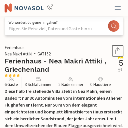
Wo würdest du gerne hingehen?
Fügen Sie Reiseziel, Daten und Gäste hinzu
1 / 32
Ferienhaus
Nea Makri Attiki
GAT152
Ferienhaus - Nea Makri Attiki ,
5
Griechenland
out
of 5
6 Gäste
3 Schlafzimmer
2 Badezimmer
0 Haustiere
Diese halb freistehende Villa steht in Nea Makri, einem
Badeort nur 30 Autominuten vom internationalen Athener
Flughafen entfernt. Nur 50 m von dem elegant
eingerichteten und komplett klimatisierten Haus erstreckt
sich ein herrlicher Sandstrand, der jedes Jahr erneut mit
dem Umweltzeichen der Blauen Flagge ausgezeichnet wird.