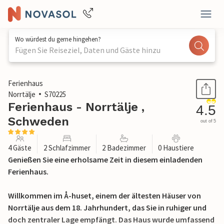
Wo würdest du gerne hingehen?
Fügen Sie Reiseziel, Daten und Gäste hinzu
1 / 25
Ferienhaus
Norrtälje
S70225
Ferienhaus - Norrtälje ,
4.5
Schweden
out of 5
4 Gäste
2 Schlafzimmer
2 Badezimmer
0 Haustiere
Genießen Sie eine erholsame Zeit in diesem einladenden
Ferienhaus.
Willkommen im Å-huset, einem der ältesten Häuser von
Norrtälje aus dem 18. Jahrhundert, das Sie in ruhiger und
doch zentraler Lage empfängt. Das Haus wurde umfassend