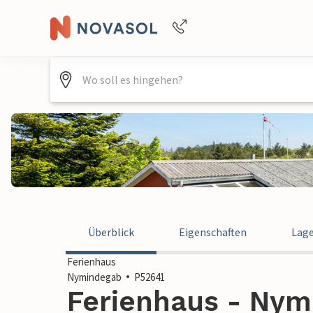
Buchungshilfe per Telefon
+4940688715475
Überblick
Eigenschaften
Lag
Ferienhaus
Nymindegab
P52641
Ferienhaus - Nym