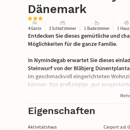
Dänemark
4 Gäste
3 Schlafzimmer
1 Badezimmer
1 Haus
Entdecken Sie dieses gemütliche und cha
Möglichkeiten für die ganze Familie.
In Nymindegab erwartet Sie dieses einlad
Steinwurf von der Blåbjerg Dünentplant
im geschmackvoll eingerichteten Wohn
können. Das großzügige, gut ausgestatte
Mahlzeiten für die ganze Familie zuzuber
Mehr
Vom Wohnzimmer aus gelangen Sie in ein
Eigenschaften
mit herrlichem Blick auf den Garten und
sich hier mit einem Buch gemütlich, das 
Aktivitätshaus
Carport a.d.