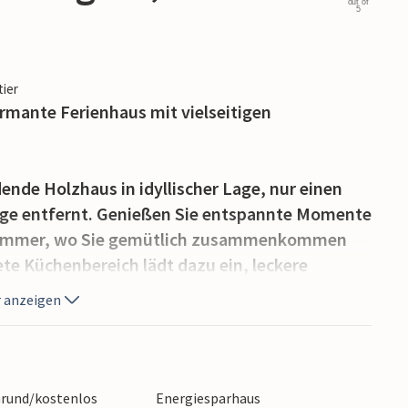
out of
5
tier
rmante Ferienhaus mit vielseitigen
ende Holzhaus in idyllischer Lage, nur einen
age entfernt. Genießen Sie entspannte Momente
zimmer, wo Sie gemütlich zusammenkommen
te Küchenbereich lädt dazu ein, leckere
eiten.
 anzeigen
en großen, lichtdurchfluteten Wintergarten
 die dahinterliegenden Bäume. Machen Sie es
Sie schon lange lesen wollten, oder entspannen
 Grund/kostenlos
Energiesparhaus