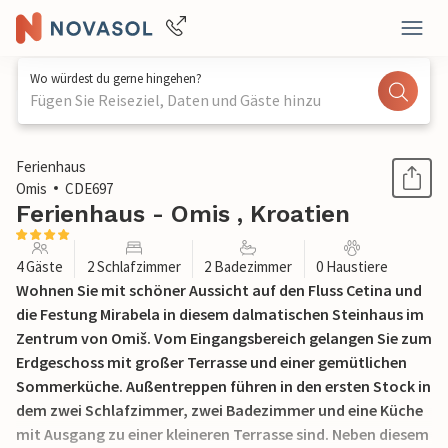
Wo würdest du gerne hingehen?
Fügen Sie Reiseziel, Daten und Gäste hinzu
1 / 29
Ferienhaus
Omis
CDE697
Ferienhaus - Omis , Kroatien
4 Gäste
2 Schlafzimmer
2 Badezimmer
0 Haustiere
Wohnen Sie mit schöner Aussicht auf den Fluss Cetina und
die Festung Mirabela in diesem dalmatischen Steinhaus im
Zentrum von Omiš. Vom Eingangsbereich gelangen Sie zum
Erdgeschoss mit großer Terrasse und einer gemütlichen
Sommerküche. Außentreppen führen in den ersten Stock in
dem zwei Schlafzimmer, zwei Badezimmer und eine Küche
mit Ausgang zu einer kleineren Terrasse sind. Neben diesem