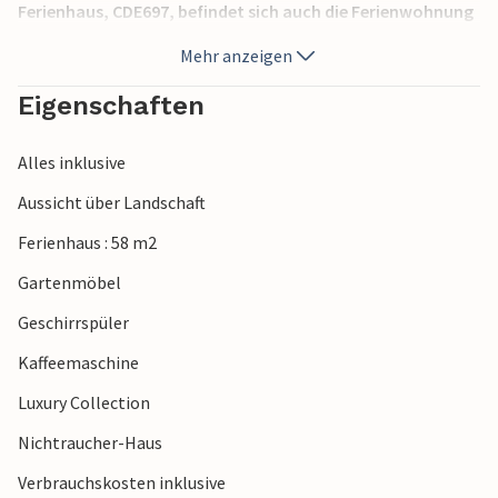
Ferienhaus, CDE697, befindet sich auch die Ferienwohnung
CDT820, welche Sie zusammen mieten können. Dann
Mehr anzeigen
können Sie sich noch einen Eingangsbereich teilen. In Omiš
gibt es im Sommer zahlreiche Kultur-, Unterhaltungs- und
Eigenschaften
Sportmöglichkeiten.
Alles inklusive
Aussicht über Landschaft
Ferienhaus : 58 m2
Gartenmöbel
Geschirrspüler
Kaffeemaschine
Luxury Collection
Nichtraucher-Haus
Verbrauchskosten inklusive