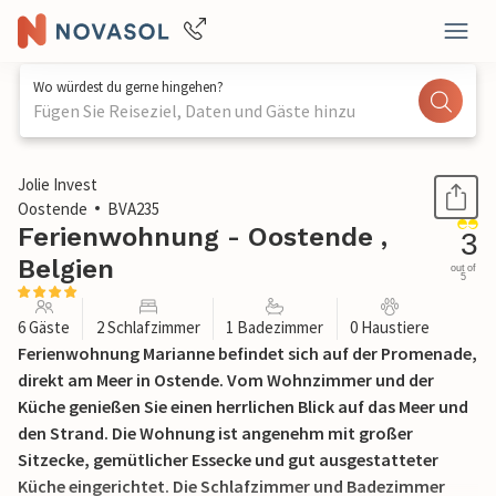
Wo würdest du gerne hingehen?
Fügen Sie Reiseziel, Daten und Gäste hinzu
1 / 16
Jolie Invest
Oostende
BVA235
Ferienwohnung - Oostende ,
3
Belgien
out of
5
6 Gäste
2 Schlafzimmer
1 Badezimmer
0 Haustiere
Ferienwohnung Marianne befindet sich auf der Promenade,
direkt am Meer in Ostende. Vom Wohnzimmer und der
Küche genießen Sie einen herrlichen Blick auf das Meer und
den Strand. Die Wohnung ist angenehm mit großer
Sitzecke, gemütlicher Essecke und gut ausgestatteter
Küche eingerichtet. Die Schlafzimmer und Badezimmer