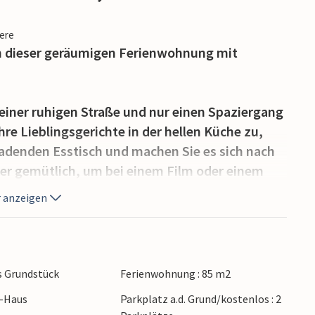
iere
in dieser geräumigen Ferienwohnung mit
einer ruhigen Straße und nur einen Spaziergang
hre Lieblingsgerichte in der hellen Küche zu,
adenden Esstisch und machen Sie es sich nach
r gemütlich, um bei einem Film oder einem
 anzeigen
ück auf dem Balkon in den Tag und lassen Sie
ein Revue passieren.
s Grundstück
Ferienwohnung : 85 m2
haft und baden Sie im kristallklaren Wasser der
r-Haus
Parkplatz a.d. Grund/kostenlos : 2
r malerischen Insel Korčula und schlendern Sie