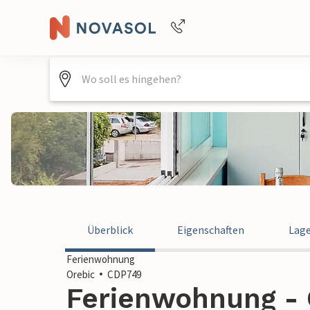
Buchungshilfe per Telefon
+4940688715475
Überblick
Eigenschaften
Lag
Ferienwohnung
Orebic
CDP749
Ferienwohnung - O