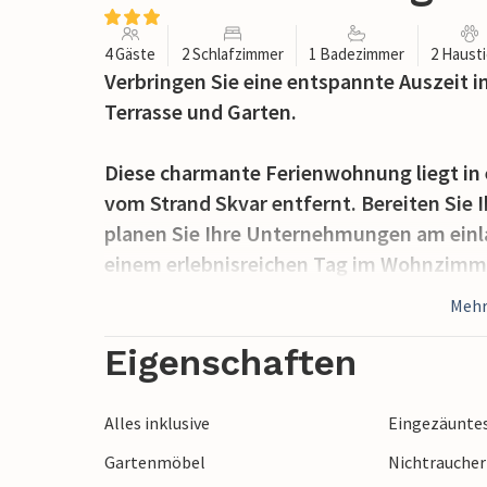
4 Gäste
2 Schlafzimmer
1 Badezimmer
2 Haust
Verbringen Sie eine entspannte Auszeit 
Terrasse und Garten.
Diese charmante Ferienwohnung liegt in 
vom Strand Skvar entfernt. Bereiten Sie I
planen Sie Ihre Unternehmungen am einl
einem erlebnisreichen Tag im Wohnzimme
Spieleabend abzuschalten.
Mehr
Starten Sie mit einem ausgiebigen Frühst
Eigenschaften
hier abends das Erlebte bei einem Glas W
Alles inklusive
Eingezäunte
Erkunden Sie die traumhafte Küstenlandsc
Gartenmöbel
Nichtrauche
Adria. Unternehmen Sie eine Bootstour zu