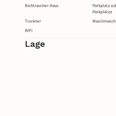
Nichtraucher-Haus
Parkplatz a.d
Auswahl an Geschäften, Restaurants und
Parkplätze
Freuen Sie sich auf einen erholsamen Url
Trockner
Waschmasch
WiFi
Lage