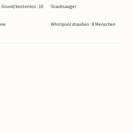
. Grund/kostenlos : 10
Staubsauger
 anderen Dienstleistungen überzeugen wird.
aub in der Natur Smålands!
ine
Whirlpool draußen : 8 Menschen