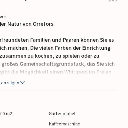
out of 5
iere
er Natur von Orrefors.
efreundeten Familien und Paaren können Sie es
ch machen. Die vielen Farben der Einrichtung
 zusammen zu kochen, zu spielen oder zu
 großes Gemeinschaftsgrundstück, das Sie sich
gibt die Möglichkeit einen Whirlpool im Freien
 anzeigen
dooraktivitäten. Den Fluss Störe erreichen Sie
paziergang stehen Sie schon am Ufer des
deplatz. Genießen Sie an warmen
 200 m2
Gartenmöbel
versuchen Ihr Angelglück an den Gewässern.
Kaffeemaschine
ößeren Stadt Nybro, die Sie mit einer guten