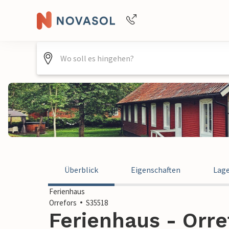
Buchungshilfe per Telefon
+4940688715475
Überblick
Eigenschaften
Lag
Ferienhaus
Orrefors
S35518
Ferienhaus - Orr