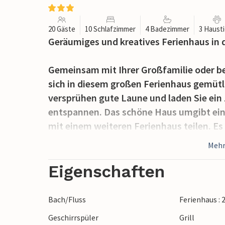
20 Gäste
10 Schlafzimmer
4 Badezimmer
3 Haust
Geräumiges und kreatives Ferienhaus in d
Gemeinsam mit Ihrer Großfamilie oder b
sich in diesem großen Ferienhaus gemütli
versprühen gute Laune und laden Sie ein
entspannen. Das schöne Haus umgibt ein
mit einem weiteren Ferienhaus teilen. Es 
zu mieten und sich dort zu entspannen.
Mehr
Die Umgebung bietet Ihnen zahlreiche Out
Eigenschaften
nach nur 100 m und nach einem kurzen S
Orrenäsasjön Sees mit einem schönen Ba
Bach/Fluss
Ferienhaus :
Sommertagen Erfrischung im Wasser und 
Geschirrspüler
Grill
Sie befinden sich auch in der Nähe der gr