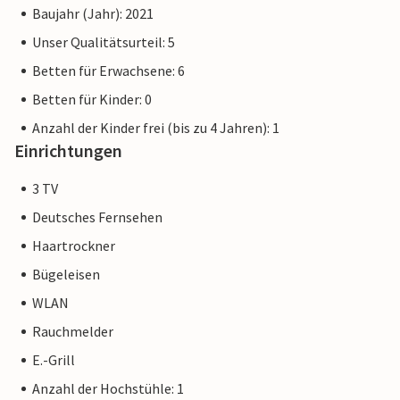
Baujahr (Jahr): 2021
Sterne-Standard und bieten Ihnen einen erstklassigen
Aufenthalt. Etwaige Bautätigkeiten im Resort werden Ihren
Unser Qualitätsurteil: 5
Urlaubsgenuss nicht beeinträchtigen, weshalb zusätzliche
Betten für Erwachsene: 6
Rabatte ausgeschlossen sind.
Betten für Kinder: 0
Anzahl der Kinder frei (bis zu 4 Jahren): 1
Einrichtungen
3 TV
Deutsches Fernsehen
Haartrockner
Bügeleisen
WLAN
Rauchmelder
E.-Grill
Anzahl der Hochstühle: 1