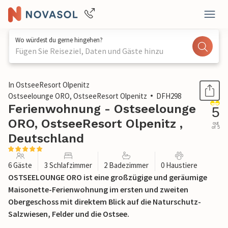
Wo würdest du gerne hingehen?
Fügen Sie Reiseziel, Daten und Gäste hinzu
1 / 36
In OstseeResort Olpenitz
Ostseelounge ORO, OstseeResort Olpenitz
DFH298
Ferienwohnung - Ostseelounge
5
ORO, OstseeResort Olpenitz ,
out
of 5
Deutschland
6 Gäste
3 Schlafzimmer
2 Badezimmer
0 Haustiere
OSTSEELOUNGE ORO ist eine großzügige und geräumige
Maisonette-Ferienwohnung im ersten und zweiten
Obergeschoss mit direktem Blick auf die Naturschutz-
Salzwiesen, Felder und die Ostsee.