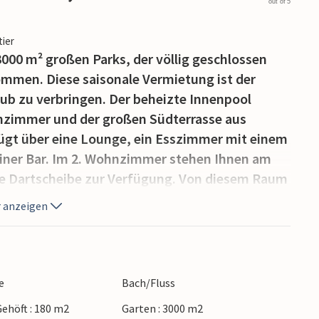
out of 5
tier
000 m² großen Parks, der völlig geschlossen
lkommen. Diese saisonale Vermietung ist der
aub zu verbringen. Der beheizte Innenpool
hnzimmer und der großen Südterrasse aus
gt über eine Lounge, ein Esszimmer mit einem
einer Bar. Im 2. Wohnzimmer stehen Ihnen am
che Dartscheibe zur Verfügung. Von diesem Raum
uses Zugang zu einem geschlossenen Innenhof
 anzeigen
uhebereich sowie zu den Schlafzimmern 2 und
iegt zwischen Plouha (7 km) und seinen 7
hen Aktivitäten bekannten Bréhec (8 km) und
réhat ist unerlässlich und nach einer 15-
e
Bach/Fluss
liche Kulisse genießen. Die Jardins de Kerdalo
ehöft : 180 m2
Garten : 3000 m2
 begeistern, die hier farbenfrohe und