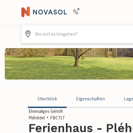
Buchungshilfe per Telefon
+4940688715475
Überblick
Eigenschaften
Lag
Ehemaliges Gehöft
Pléhédel
FBC717
Ferienhaus - Pléh