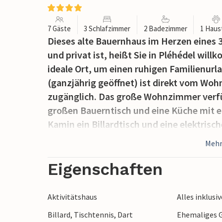
7 Gäste
3 Schlafzimmer
2 Badezimmer
1 Haus
Dieses alte Bauernhaus im Herzen eines 3
und privat ist, heißt Sie in Pléhédel wil
ideale Ort, um einen ruhigen Familienurl
(ganzjährig geöffnet) ist direkt vom Wo
zugänglich. Das große Wohnzimmer verfü
großen Bauerntisch und eine Küche mit 
Kamin ein Billardtisch und eine elektris
aus haben Sie auf der Rückseite des Ha
Mehr
und dem Zwischengeschoss mit seinem R
3 mit zeitgemäßer Dekoration. Pléhédel l
Eigenschaften
Stränden, darunter die für seine nautisc
Paimpol (12,5 km). Ein Tag auf der Insel B
Aktivitätshaus
Alles inklusiv
minütigen Überfahrt können Sie eine herr
Billard, Tischtennis, Dart
Ehemaliges G
(25 km) werden neugierige Naturliebhaber