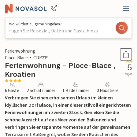
Wo würdest du gerne hingehen?
Fügen Sie Reiseziel, Daten und Gäste hinzu
1 / 32
Ferienwohnung
Ploce-Blace
CDR239
Ferienwohnung - Ploce-Blace ,
5
Kroatien
out of
5
6 Gäste
2 Schlafzimmer
1 Badezimmer
0 Haustiere
Verbringen Sie einen erholsamen Urlaub im kleinen
idyllischen Dorf Blace, in einer dieser stilvoll eingerichteten
Ferienwohnungen im zweiten Stock. Genießen Sie die
schöne Aussicht auf das Meer von den Balkonen und
verbringen Sie entspannte Momente auf der gemeinsamen
Terrasse mit Außengrill, wobei Sie dem Rauschen des