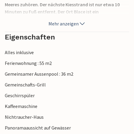
Meeres zuhören. Der nächste Kiesstrand ist nur etwa 10
Minuten zu Fuß entfernt. Der Ort Blace ist ein
hervorragendes Urlaubsziel, besonders durch seine
Mehr anzeigen
interessante Lage so nah am Meer und der Flussmündung
Neretva.
Eigenschaften
Alles inklusive
Ferienwohnung : 55 m2
Gemeinsamer Aussenpool : 36 m2
Gemeinschafts-Grill
Geschirrspüler
Kaffeemaschine
Nichtraucher-Haus
Panoramaaussicht auf Gewässer