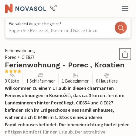
Wo würdest du gerne hingehen?
Fügen Sie Reiseziel, Daten und Gäste hinzu
1 / 26
Ferienwohnung
Porec
CIE827
Ferienwohnung - Porec , Kroatien
3 Gäste
1 Schlafzimmer
1 Badezimmer
0 Haustiere
Willkommen zu einem Urlaub in diesen charmanten
Ferienwohnungen in Kosinožiči, das ca. 3 km entfernt im
Landesinneren hinter Poreč liegt. CIE654 und CIE827
befinden sich im Erdgeschoss eines Familienhauses,
während sich CIE496 im 1. Stock eines anderen
Familienhauses befindet. Die Inneneinrichtung bietet jeden
nötigen Komfort für den Urlaub. Der attraktive