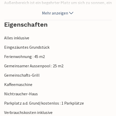
Außenbereich ist ein begehrter Platz um sich zu sonnen, ein
erfrischendes Bad im gemeinsamen Pool zu nehmen oder
Mehr anzeigen
bei einem herzhaften Grillessen auf der Terrasse den Abend
ausklingen zu lassen. Zur gemeinsamen Nutzung stehen
Eigenschaften
Billard und Tischfußball. Das beliebte Poreč ist in 5
Autominuten erreichbar und bietet eine Fülle an
Alles inklusive
Unterhaltungsmöglichkeiten sowie gute Restaurants.
Eingezäuntes Grundstück
Ferienwohnung : 45 m2
Gemeinsamer Aussenpool : 25 m2
Gemeinschafts-Grill
Kaffeemaschine
Nichtraucher-Haus
Parkplatz a.d. Grund/kostenlos : 1 Parkplätze
Verbrauchskosten inklusive