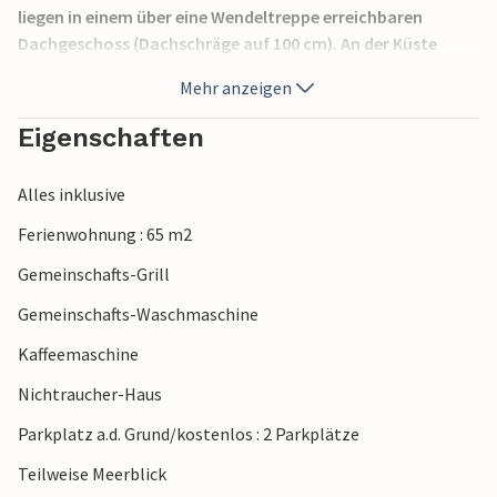
liegen in einem über eine Wendeltreppe erreichbaren
Dachgeschoss (Dachschräge auf 100 cm). An der Küste
Istriens finden Sie viele schöne Strände, das Meer ist
Mehr anzeigen
glasklar. Wenn Sie Porec besuchen, können Sie
Sommerveranstaltungen erleben sowie ein gutes Angebot
Eigenschaften
an Restaurants und ein breite Palette von Sportarten.
Alles inklusive
Ferienwohnung : 65 m2
Gemeinschafts-Grill
Gemeinschafts-Waschmaschine
Kaffeemaschine
Nichtraucher-Haus
Parkplatz a.d. Grund/kostenlos : 2 Parkplätze
Teilweise Meerblick