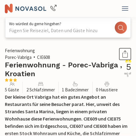
Wo würdest du gerne hingehen?
Fügen Sie Reiseziel, Daten und Gäste hinzu
1 / 32
Ferienwohnung
Porec-Vabriga
CIE608
Ferienwohnung - Porec-Vabriga ,
5
Kroatien
out of
5
5 Gäste
2 Schlafzimmer
1 Badezimmer
0 Haustiere
Der kleine Ort Vabriga hat ein gutes Angebot an
Restaurants für seine Besucher parat. Hier, unweit des
Strandes Santa Marina, liegen in einem privaten
Wohnhause diese Ferienwohnungen. CIE609 und CIE875
befinden sich im Erdgeschoss, CIE607 und CIE608 haben im
ersten Stock Wohnraum und Küche, die Schlafzimmer