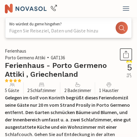
Wo würdest du gerne hingehen?
Fügen Sie Reiseziel, Daten und Gäste hinzu
1 / 40
Ferienhaus
Porto Germeno Attiki
GAT136
Ferienhaus - Porto Germeno
5
Attiki , Griechenland
out
of 5
5 Gäste
2 Schlafzimmer
2 Badezimmer
1 Haustier
Gelegen im Golf von Korinth begrüßt dieses Feriendomizil
seine Gäste nur 20 m vom Strand Prosily in Porto Germeno
entfernt. Den Garten schmücken Bäume und Blumen, und
der Innenbereich umfasst u. a. zwei Schlafzimmer, eine gut
ausgestattete Küche und ein Wohnzimmer mit einer
Schlafcouch. Gehen Sie auf Entdeckung in der alten