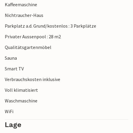
Kaffeemaschine
sind. Natürlich sollten Sie einen Ausflug nach Pula
einplanen und mehr über die historische Stadt erfahren,
Nichtraucher-Haus
die im Sommer viel Kulturveranstaltungen beherbergt!
Parkplatz a.d. Grund/kostenlos : 3 Parkplätze
Privater Aussenpool : 28 m2
Qualitätsgartenmöbel
Sauna
Smart TV
Verbrauchskosten inklusive
Voll klimatisiert
Waschmaschine
WiFi
Lage