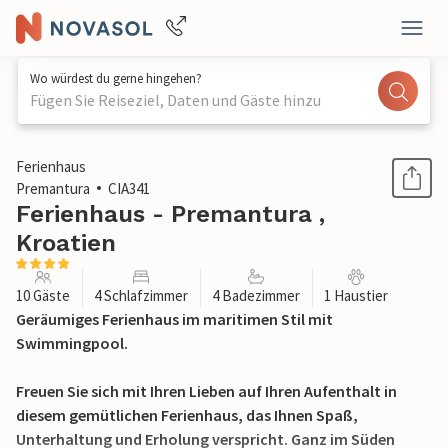
Wo würdest du gerne hingehen?
Fügen Sie Reiseziel, Daten und Gäste hinzu
1 / 39
Ferienhaus
Premantura
CIA341
Ferienhaus - Premantura ,
Kroatien
10 Gäste
4 Schlafzimmer
4 Badezimmer
1 Haustier
Geräumiges Ferienhaus im maritimen Stil mit
Swimmingpool.
Freuen Sie sich mit Ihren Lieben auf Ihren Aufenthalt in
diesem gemütlichen Ferienhaus, das Ihnen Spaß,
Unterhaltung und Erholung verspricht. Ganz im Süden