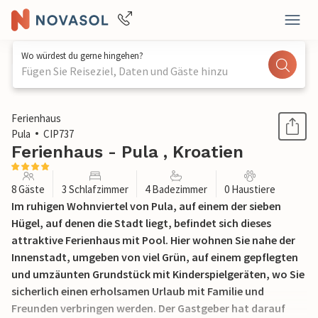
Wo würdest du gerne hingehen?
Fügen Sie Reiseziel, Daten und Gäste hinzu
1 / 46
Ferienhaus
Pula
CIP737
Ferienhaus - Pula , Kroatien
8 Gäste
3 Schlafzimmer
4 Badezimmer
0 Haustiere
Im ruhigen Wohnviertel von Pula, auf einem der sieben
Hügel, auf denen die Stadt liegt, befindet sich dieses
attraktive Ferienhaus mit Pool. Hier wohnen Sie nahe der
Innenstadt, umgeben von viel Grün, auf einem gepflegten
und umzäunten Grundstück mit Kinderspielgeräten, wo Sie
sicherlich einen erholsamen Urlaub mit Familie und
Freunden verbringen werden. Der Gastgeber hat darauf