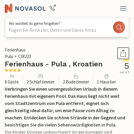
Wo würdest du gerne hingehen?
Fügen Sie Reiseziel, Daten und Gäste hinzu
1 / 33
Ferienhaus
Pula
CIR223
Ferienhaus - Pula , Kroatien
5
out of 5
6 Gäste
2 Schlafzimmer
2 Badezimmer
1 Haustier
Verbringen Sie einen unvergesslichen Urlaub in diesem
Ferienhaus mit eigenem Pool. Das Haus liegt nicht weit
vom Stadtzentrum von Pula entfernt, eignet sich
gleichzeitig ideal dafür, um enie Pause vom Alltag zu
machen. Entdecken Sie schöne Strände in der Gegend und
besichtigen Sie die vielen Sehenswürdigkeiten in Pula.
Die Kinder können unbeschwert im geräumigen und