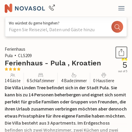
Wo würdest du gerne hingehen?
Fügen Sie Reiseziel, Daten und Gäste hinzu
1 / 61
Ferienhaus
Pula
CLS209
Ferienhaus - Pula , Kroatien
5
out of 5
14 Gäste
6 Schlafzimmer
4 Badezimmer
0 Haustiere
Die Villa Linden Tree befindet sich in der Stadt Pula. Sie
kann bis zu 14 Personen beherbergen und eignet sich somit
perfekt für große Familien oder Gruppen von Freunden, die
ihren Urlaub zusammen verbringen möchten aber dennoch
etwas Privatsphäre für ihre eigene Familie haben möchten.
Die Villa besteht aus 3 Apartments. Im Erdgeschoss
befinden sich zwei Wohnzimmer, zwei Küchen und zwei