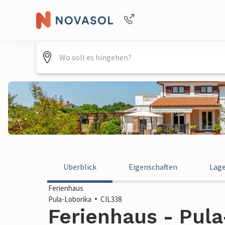
Buchungshilfe per Telefon
+4940688715475
Überblick
Eigenschaften
Lag
Ferienhaus
Pula-Loborika
CIL338
Ferienhaus - Pula