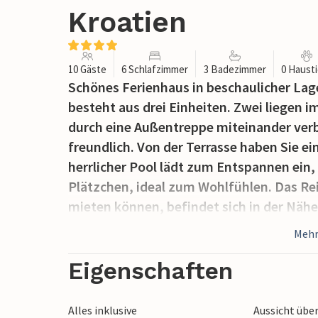
Kroatien
10 Gäste
6 Schlafzimmer
3 Badezimmer
0 Haust
Schönes Ferienhaus in beschaulicher Lage
besteht aus drei Einheiten. Zwei liegen i
durch eine Außentreppe miteinander ver
freundlich. Von der Terrasse haben Sie e
herrlicher Pool lädt zum Entspannen ein,
Plätzchen, ideal zum Wohlfühlen. Das Re
mieten können, befindet sich in der Näh
für Wanderungen und Ausflüge ins Landes
Mehr
Kultur reiche Stadt Pula und ihre vielen
Restaurants, die lokale Spezialitäten und
Eigenschaften
unterhalten zu werden sind groß, besond
Filme im römischen Amphitheater gezeig
Alles inklusive
Aussicht übe