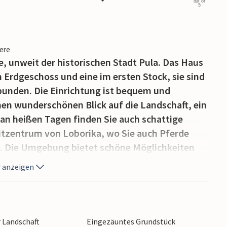
out of
5
iere
, unweit der historischen Stadt Pula. Das Haus
m Erdgeschoss und eine im ersten Stock, sie sind
bunden. Die Einrichtung ist bequem und
inen wunderschönen Blick auf die Landschaft, ein
 an heißen Tagen finden Sie auch schattige
itzentrum von Loborika, wo Sie auch Pferde
e. Die Umgebung bietet schöne Möglichkeiten
innere oder ans Meer. Besichtigen Sie die an
 anzeigen
 Sehenswürdigkeiten und besuchen Sie nette
 Weine anbieten. Möglichkeiten in dieser Stadt
ers während des bekannten Filmfestivals, wo
t werden.
r Landschaft
Eingezäuntes Grundstück