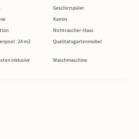
l
Geschirrspüler
ine
Kamin
ction
Nichtraucher-Haus
senpool : 24 m2
Qualitätsgartenmöbel
sten inklusive
Waschmaschine