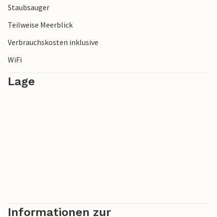
Staubsauger
angenehme Atmosphäre bei einem Abendspaziergang
entlang der Uferpromenade.
Teilweise Meerblick
Verbrauchskosten inklusive
WiFi
Lage
Informationen zur