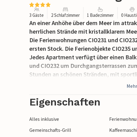
3 Gäste
2 Schlafzimmer
1 Badezimmer
0 Haust
An einer Anhöhe über dem Meer im attrakt
herrlichen Strände mit kristallklarem Me
Die Ferienwohnungen CIO231 und CIO232 
ersten Stock. Die Ferienobjekte CIO235 u
Jedes Apartment verfügt über einen Balk
und CIO232 um Durchgangsterrassen zum e
Stunden an schönen Stränden, mit sportli
Unterhaltungsmöglichkeiten. In den Abe
Mehr
Strandpromenade entlang mit Souvenirsh
auch Bootsausflüge zu den umliegenden 
Eigenschaften
Altstadtkerns von Labin.
Alles inklusive
Ferienwohnun
Gemeinschafts-Grill
Kaffeemasch