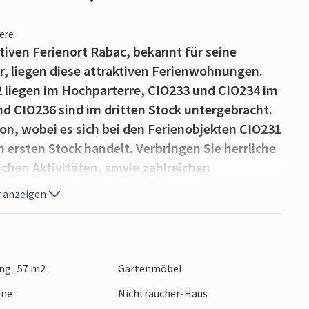
iere
iven Ferienort Rabac, bekannt für seine
er, liegen diese attraktiven Ferienwohnungen.
liegen im Hochparterre, CIO233 und CIO234 im
nd CIO236 sind im dritten Stock untergebracht.
on, wobei es sich bei den Ferienobjekten CIO231
rsten Stock handelt. Verbringen Sie herrliche
chen Aktivitäten, sowie zahlreichen
ndstunden schlendern Sie an der
 anzeigen
op, Bars und Restaurants. Wir empfehlen Ihnen
Inseln und den Besuch des historischen
g : 57 m2
Gartenmöbel
ine
Nichtraucher-Haus