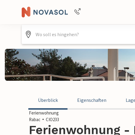
Buchungshilfe per Telefon
+4940688715475
Überblick
Eigenschaften
Lag
Ferienwohnung
Rabac
CIO233
Ferienwohnung - 