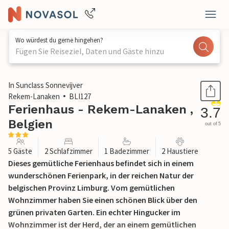
Wo würdest du gerne hingehen?
Fügen Sie Reiseziel, Daten und Gäste hinzu
1 / 17
In Sunclass Sonnevijver
Rekem-Lanaken
BLI127
Ferienhaus - Rekem-Lanaken ,
3.7
Belgien
out of 5
5 Gäste
2 Schlafzimmer
1 Badezimmer
2 Haustiere
Dieses gemütliche Ferienhaus befindet sich in einem
wunderschönen Ferienpark, in der reichen Natur der
belgischen Provinz Limburg. Vom gemütlichen
Wohnzimmer haben Sie einen schönen Blick über den
grünen privaten Garten. Ein echter Hingucker im
Wohnzimmer ist der Herd, der an einem gemütlichen