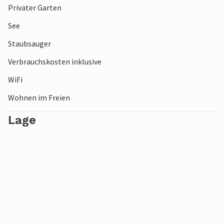
Privater Garten
Hoge Kempen, wo Sie die wunderschöne Natur bewundern
können.
See
Staubsauger
Verbrauchskosten inklusive
WiFi
Wohnen im Freien
Lage