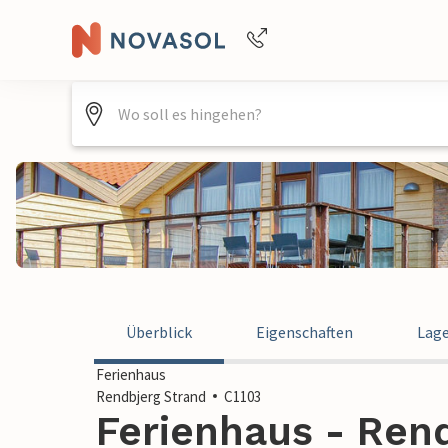
Buchungshilfe per Telefon
+4940688715475
Überblick
Eigenschaften
Lag
Ferienhaus
Rendbjerg Strand
C1103
Ferienhaus - Rend