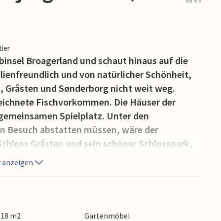
out of 5
tier
lbinsel Broagerland und schaut hinaus auf die
ilienfreundlich und von natürlicher Schönheit,
d, Gråsten und Sønderborg nicht weit weg.
zeichnete Fischvorkommen. Die Häuser der
gemeinsamen Spielplatz. Unter den
en Besuch abstatten müssen, wäre der
Schloss Gråsten und sein schöner Schlosspark,
 das Papiermuseum in Gråsten und das
 anzeigen
armante Ort Sønderborg besitzt eine
underbar bummeln oder sich in Cafés und
 118 m2
Gartenmöbel