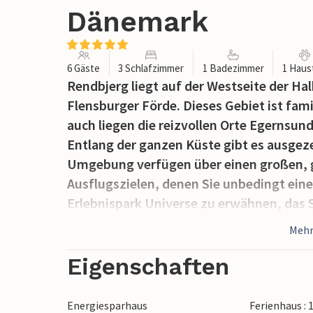
Dänemark
6 Gäste
3 Schlafzimmer
1 Badezimmer
1 Haus
Rendbjerg liegt auf der Westseite der Ha
Flensburger Förde. Dieses Gebiet ist fam
auch liegen die reizvollen Orte Egernsun
Entlang der ganzen Küste gibt es ausge
Umgebung verfügen über einen großen, 
Ausflugszielen, denen Sie unbedingt ein
Erlebnispark Universe zu erwähnen, das 
Dybbøl Geschichtscenter, Dybbøl Mølle,
Mehr
interessante Sønderborg Schloss. Der ch
gemütliche Fußgängerzone, in der Sie w
Eigenschaften
Restaurants verwöhnen lassen können.
Energiesparhaus
Ferienhaus :