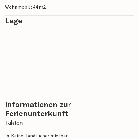
der Region ein.
Wohnmobil : 44 m2
Lage
Informationen zur
Ferienunterkunft
Fakten
Keine Handtücher mietbar