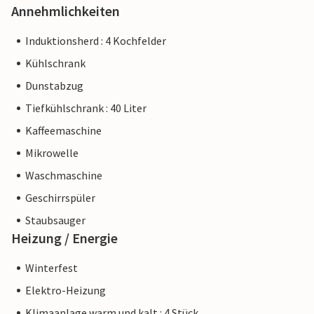
Annehmlichkeiten
Induktionsherd : 4 Kochfelder
Kühlschrank
Dunstabzug
Tiefkühlschrank : 40 Liter
Kaffeemaschine
Mikrowelle
Waschmaschine
Geschirrspüler
Staubsauger
Heizung / Energie
Winterfest
Elektro-Heizung
Klimaanlage warm und kalt : 4 Stück