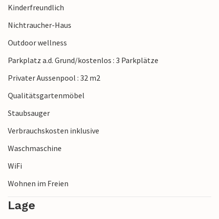
Kinderfreundlich
bequem machen und die Zeit in Kroatien genießen,
während Sie auf nichts verzichten müssen, um einen
Nichtraucher-Haus
entspannten Urlaub zu haben.
Outdoor wellness
Parkplatz a.d. Grund/kostenlos : 3 Parkplätze
Privater Aussenpool : 32 m2
Qualitätsgartenmöbel
Staubsauger
Verbrauchskosten inklusive
Waschmaschine
WiFi
Wohnen im Freien
Lage