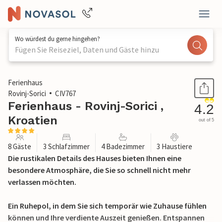
Wo würdest du gerne hingehen?
Fügen Sie Reiseziel, Daten und Gäste hinzu
1 / 35
Ferienhaus
Rovinj-Sorici
CIV767
Ferienhaus - Rovinj-Sorici ,
4.2
Kroatien
out of 5
8 Gäste
3 Schlafzimmer
4 Badezimmer
3 Haustiere
Die rustikalen Details des Hauses bieten Ihnen eine
besondere Atmosphäre, die Sie so schnell nicht mehr
verlassen möchten.
Ein Ruhepol, in dem Sie sich temporär wie Zuhause fühlen
können und Ihre verdiente Auszeit genießen. Entspannen